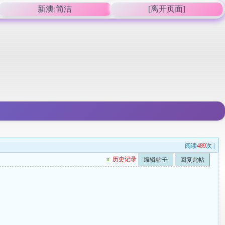
新澳:简洁
[离开页面]
阅读
489
次 |
u
历史记录
编辑帖子
回复此帖