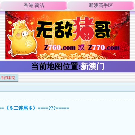
香港:简洁
新澳高手区
当前地图位置:
新澳门
关闭本页
=《＄二连尾＄》====???=====