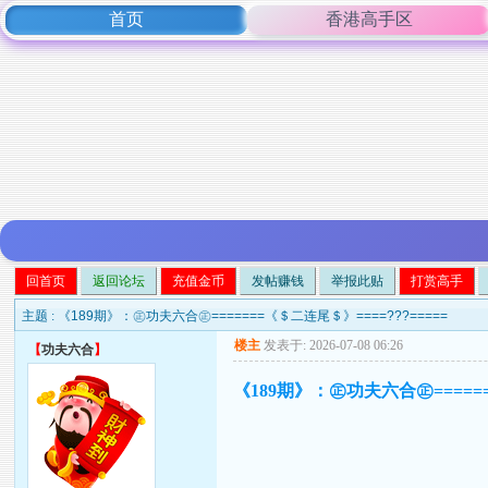
首页
香港高手区
回首页
返回论坛
充值金币
发帖赚钱
举报此贴
打赏高手
主题 :
《189期》：㊣功夫六合㊣=======《＄二连尾＄》====???=====
楼主
发表于: 2026-07-08 06:26
【
功夫六合
】
《189期》：㊣功夫六合㊣======