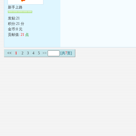
新手上路
发贴:21
积分:21 分
金币:0 元
贡献值:
21
点
<<
1
2
3
4
5
>>
[共
7
页]