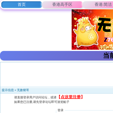
首页
香港高手区
香港:简洁
当
提示信息 »
无敌猪哥
【
点这里注册
】
请直接登录用户访问论坛，或请
如果您已注册,请先登录论坛即可游览帖子
登录