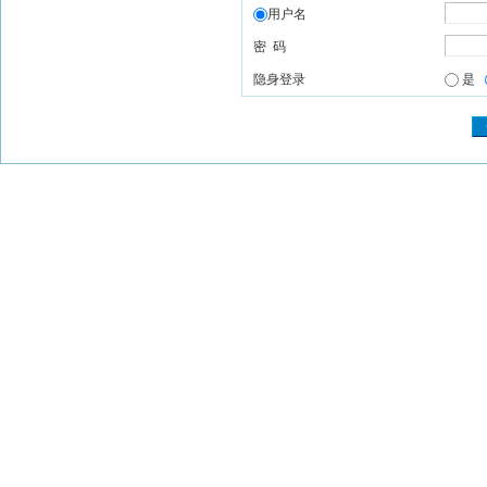
用户名
密 码
隐身登录
是