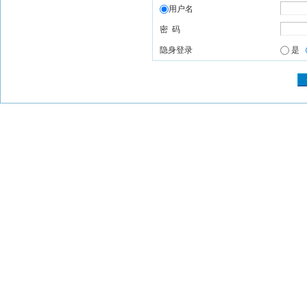
用户名
密 码
隐身登录
是