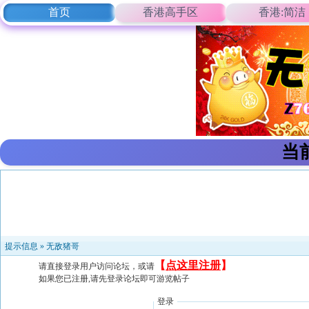
首页
香港高手区
香港:简洁
当
提示信息 »
无敌猪哥
【
点这里注册
】
请直接登录用户访问论坛，或请
如果您已注册,请先登录论坛即可游览帖子
登录