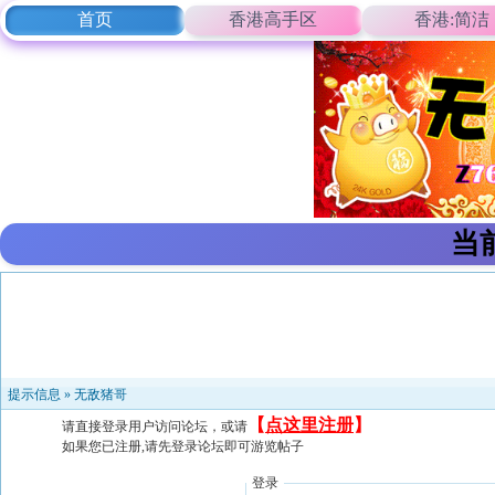
首页
香港高手区
香港:简洁
当
提示信息 »
无敌猪哥
【
点这里注册
】
请直接登录用户访问论坛，或请
如果您已注册,请先登录论坛即可游览帖子
登录