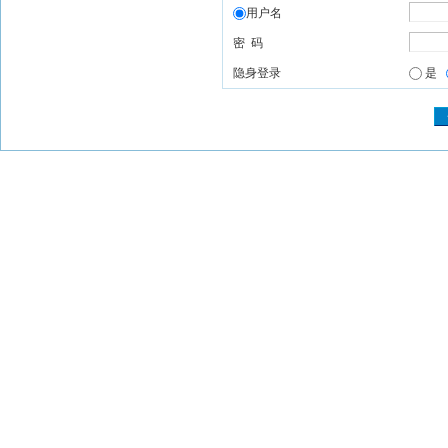
用户名
密 码
隐身登录
是