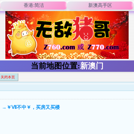
香港:简洁
新澳高手区
当前地图位置:
新澳门
关闭本页
你！→￥Ⅶ不中￥，买房又买楼