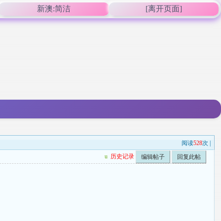
新澳:简洁
[离开页面]
阅读
528
次 |
u
历史记录
编辑帖子
回复此帖