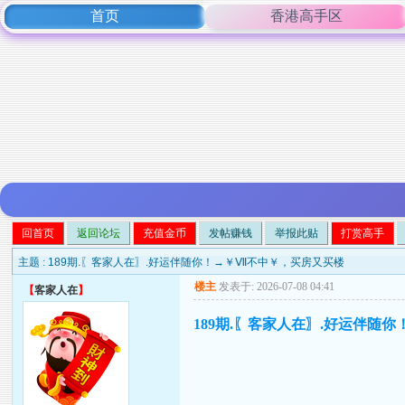
首页
香港高手区
回首页
返回论坛
充值金币
发帖赚钱
举报此贴
打赏高手
主题 :
189期.〖客家人在〗.好运伴随你！→￥Ⅶ不中￥，买房又买楼
楼主
发表于: 2026-07-08 04:41
【
客家人在
】
189期.〖客家人在〗.好运伴随