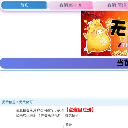
首页
香港高手区
香港:简洁
当
提示信息 »
无敌猪哥
【
点这里注册
】
请直接登录用户访问论坛，或请
如果您已注册,请先登录论坛即可游览帖子
登录