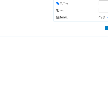
用户名
密 码
隐身登录
是