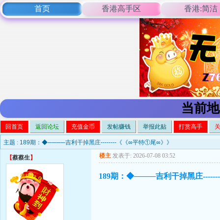
首页
香港高手区
香港:简洁
当前地
回首页
返回论坛
充值金币
发帖赚钱
举报此贴
打赏高手
主题 :
189期：◆────吉利干掉黑庄--------《《∞平特①尾∞》》
楼主
发表于: 2026-07-08 03:52
【
蔡蔡生
】
189期：◆────吉利干掉黑庄----