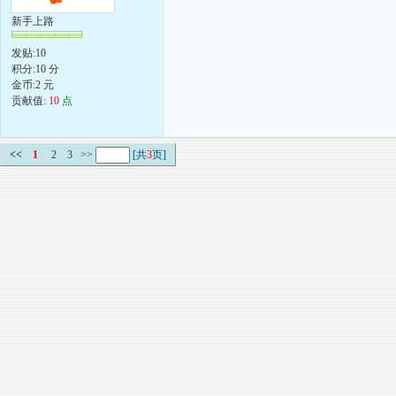
新手上路
发贴:10
积分:10 分
金币:2 元
贡献值:
10
点
<<
1
2
3
>>
[共
3
页]