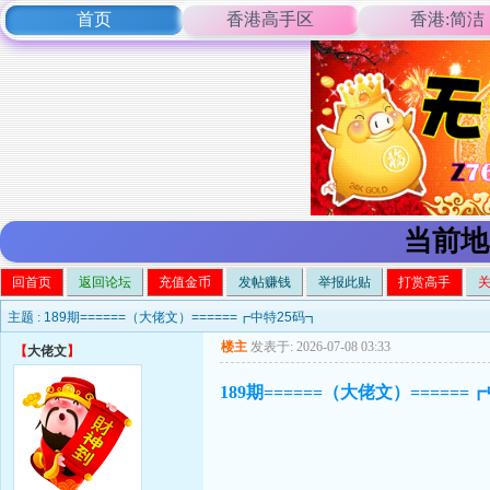
首页
香港高手区
香港:简洁
当前地
回首页
返回论坛
充值金币
发帖赚钱
举报此贴
打赏高手
主题 :
189期======（大佬文）======┏中特25码┓
楼主
发表于: 2026-07-08 03:33
【
大佬文
】
189期======（大佬文）======