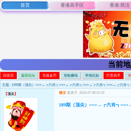
首页
香港高手区
香港:简洁
当前地
回首页
返回论坛
充值金币
发帖赚钱
举报此贴
打赏高手
主题 :
189期（顶尖）===→┏六肖┓===→┏六肖┓===→┏六肖┓===→┏六肖
楼主
发表于: 2026-07-08 03:30
【
顶尖
】
189期（顶尖）===→┏六肖┓=