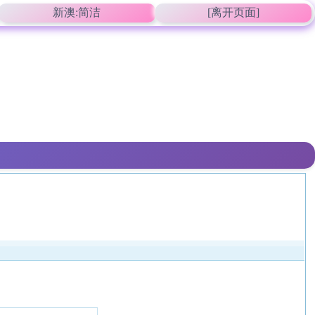
新澳:简洁
[离开页面]