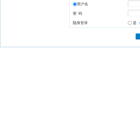
用户名
密 码
隐身登录
是