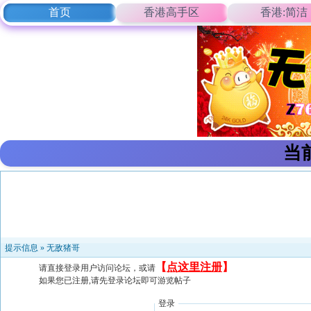
首页
香港高手区
香港:简洁
当
提示信息 »
无敌猪哥
【
点这里注册
】
请直接登录用户访问论坛，或请
如果您已注册,请先登录论坛即可游览帖子
登录