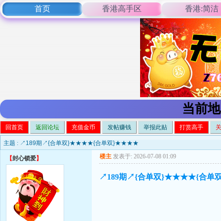
首页
香港高手区
香港:简洁
当前地
回首页
返回论坛
充值金币
发帖赚钱
举报此贴
打赏高手
主题 :
↗189期↗{合单双}★★★★{合单双}★★★★
楼主
发表于: 2026-07-08 01:09
【
封心锁爱
】
↗189期↗{合单双}★★★★{合单