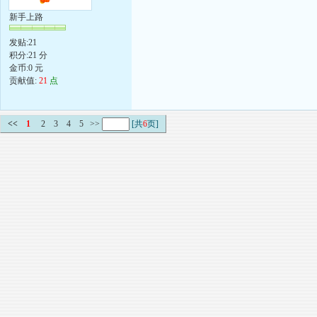
新手上路
发贴:21
积分:21 分
金币:0 元
贡献值:
21
点
<<
1
2
3
4
5
>>
[共
6
页]