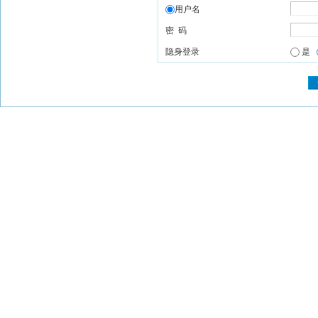
用户名
密 码
隐身登录
是