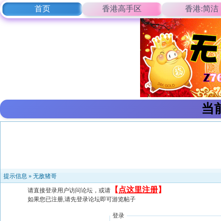
首页
香港高手区
香港:简洁
当
提示信息 »
无敌猪哥
【
点这里注册
】
请直接登录用户访问论坛，或请
如果您已注册,请先登录论坛即可游览帖子
登录