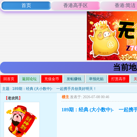
首页
香港高手区
香港:简洁
当前地
回首页
返回论坛
充值金币
发帖赚钱
举报此贴
打赏高手
主题 :
189期：经典 (大小数中)- 一起携手共创美好明天！
楼主
发表于: 2026-07-08 00:46
【
老农民
】
189期：经典 (大小数中)- 一起