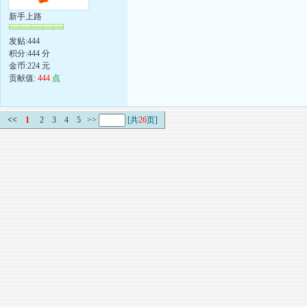
新手上路
发贴:444
积分:444 分
金币:224 元
贡献值:
444
点
<<
1
2
3
4
5
>>
[共
26
页]