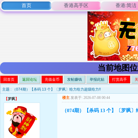
首页
香港高手区
香港:简洁
当前地图位
回首页
返回论坛
充值金币
发帖赚钱
举报此贴
打赏高手
主题 :
（074期）【杀码 13 个】〔罗飒〕给力给力超级给力!!
楼主
发表于: 2026-07-08 00:44
【
罗飒
】
（074期）【杀码 13 个】〔罗飒