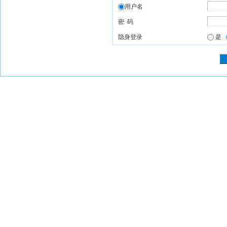
用户名
密 码
隐身登录
是