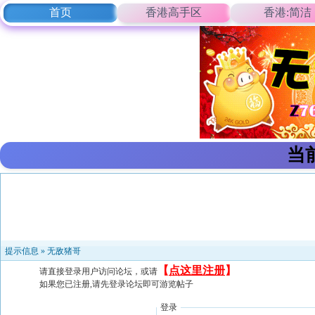
首页
香港高手区
香港:简洁
当
提示信息 »
无敌猪哥
【
点这里注册
】
请直接登录用户访问论坛，或请
如果您已注册,请先登录论坛即可游览帖子
登录