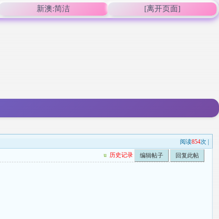
新澳:简洁
[离开页面]
阅读
854
次 |
u
历史记录
编辑帖子
回复此帖