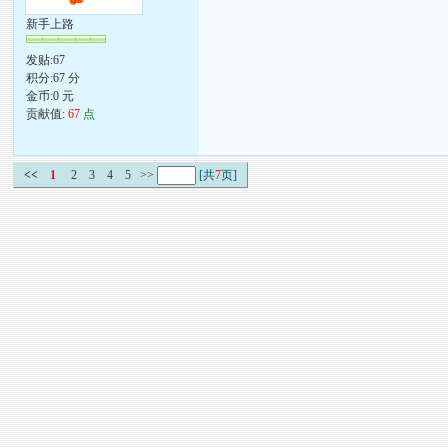
新手上路
发贴:67
积分:67 分
金币:0 元
贡献值:
67
点
<<
1
2
3
4
5
>>
[共
7
页]