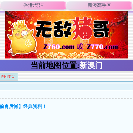
香港:简洁
新澳高手区
当前地图位置:
新澳门
关闭本页
【前肖后肖】经典资料！