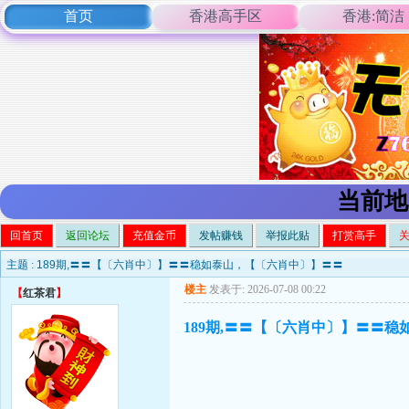
首页
香港高手区
香港:简洁
当前地
回首页
返回论坛
充值金币
发帖赚钱
举报此贴
打赏高手
主题 :
189期,〓〓【〔六肖中〕】〓〓稳如泰山，【〔六肖中〕】〓〓
楼主
发表于: 2026-07-08 00:22
【
红茶君
】
189期,〓〓【〔六肖中〕】〓〓