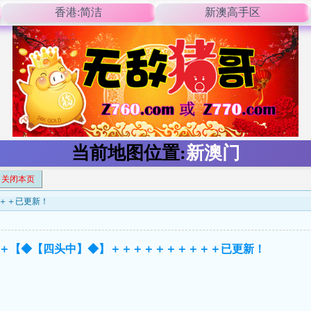
香港:简洁
新澳高手区
当前地图位置:
新澳门
关闭本页
＋＋＋已更新！
＋＋【◆【四头中】◆】＋＋＋＋＋＋＋＋＋＋已更新！