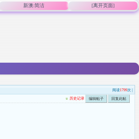
新澳:简洁
[离开页面]
阅读
1799
次 |
u
历史记录
编辑帖子
回复此帖