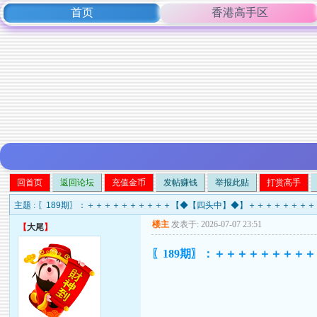
首页
香港高手区
回首页
返回论坛
充值金币
发帖赚钱
举报此贴
打赏高手
主题 :
〖189期〗：＋＋＋＋＋＋＋＋＋＋【◆【四头中】◆】＋＋＋＋＋＋＋
楼主
发表于: 2026-07-07 23:51
【
大尾
】
〖189期〗：＋＋＋＋＋＋＋＋