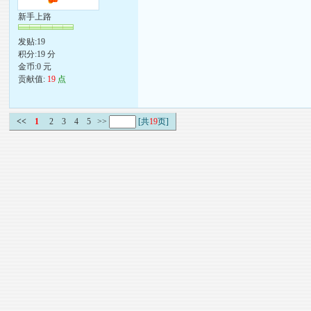
新手上路
发贴:19
积分:19 分
金币:0 元
贡献值:
19
点
<<
1
2
3
4
5
>>
[共
19
页]