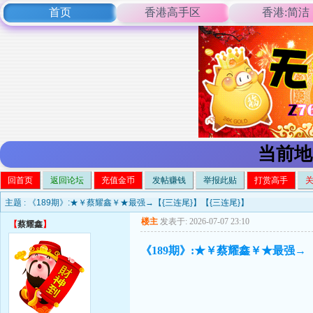
首页
香港高手区
香港:简洁
当前地
回首页
返回论坛
充值金币
发帖赚钱
举报此贴
打赏高手
主题 :
《189期》:★￥蔡耀鑫￥★最强→【{三连尾}】【{三连尾}】
楼主
发表于: 2026-07-07 23:10
【
蔡耀鑫
】
《189期》:★￥蔡耀鑫￥★最强→【