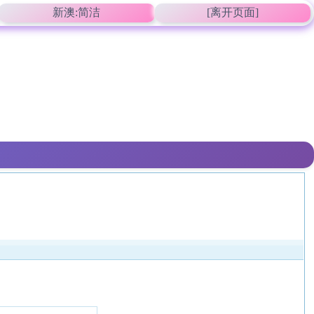
新澳:简洁
[离开页面]