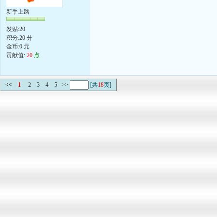
新手上路
发贴:20
积分:20 分
金币:0 元
贡献值:
20
点
<<
1
2
3
4
5
>>
[共
18
页]