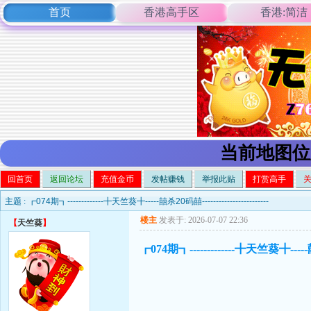
首页
香港高手区
香港:简洁
当前地图位
回首页
返回论坛
充值金币
发帖赚钱
举报此贴
打赏高手
主题 :
┏074期┓-------------╋天竺葵╋-----囍杀20码囍------------------------
楼主
发表于: 2026-07-07 22:36
【
天竺葵
】
┏074期┓-------------╋天竺葵╋-----囍杀2