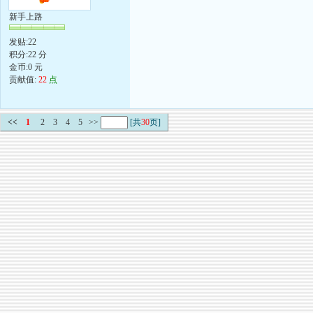
新手上路
发贴:22
积分:22 分
金币:0 元
贡献值:
22
点
<<
1
2
3
4
5
>>
[共
30
页]