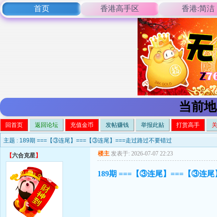
首页
香港高手区
香港:简洁
当前地
回首页
返回论坛
充值金币
发帖赚钱
举报此贴
打赏高手
主题 :
189期 ===【③连尾】===【③连尾】===走过路过不要错过
楼主
发表于: 2026-07-07 22:23
【
六合克星
】
189期 ===【③连尾】===【③连