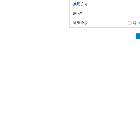
用户名
密 码
隐身登录
是