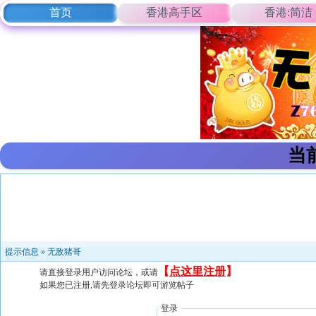
首页
香港高手区
香港:简洁
当
提示信息 »
无敌猪哥
【
点这里注册
】
请直接登录用户访问论坛，或请
如果您已注册,请先登录论坛即可游览帖子
登录