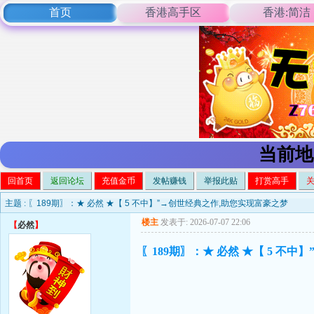
首页
香港高手区
香港:简洁
当前地
回首页
返回论坛
充值金币
发帖赚钱
举报此贴
打赏高手
主题 :
〖189期〗：★ 必然 ★【 5 不中】”→创世经典之作,助您实现富豪之梦
楼主
发表于: 2026-07-07 22:06
【
必然
】
〖189期〗：★ 必然 ★【 5 不