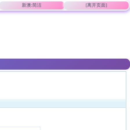
新澳:简洁
[离开页面]