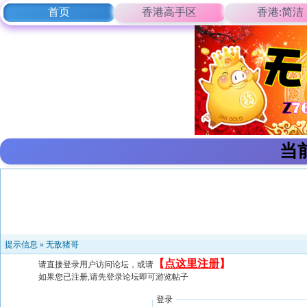
首页
香港高手区
香港:简洁
当
提示信息 »
无敌猪哥
【
点这里注册
】
请直接登录用户访问论坛，或请
如果您已注册,请先登录论坛即可游览帖子
登录