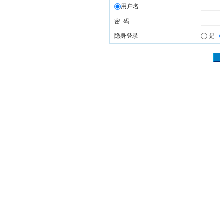
用户名
密 码
隐身登录
是