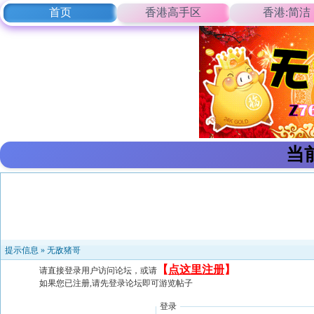
首页
香港高手区
香港:简洁
当
提示信息 »
无敌猪哥
【
点这里注册
】
请直接登录用户访问论坛，或请
如果您已注册,请先登录论坛即可游览帖子
登录