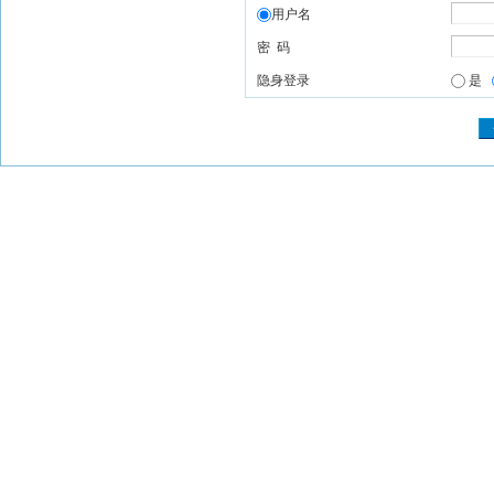
用户名
密 码
隐身登录
是