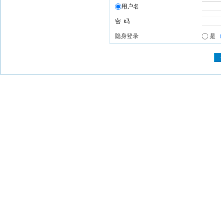
用户名
密 码
隐身登录
是