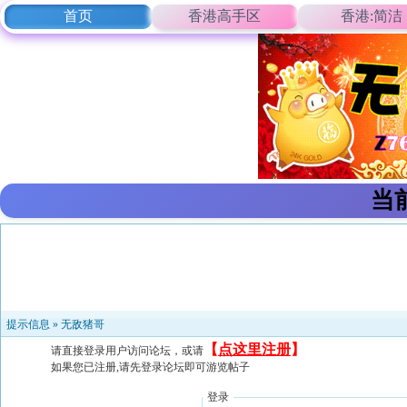
首页
香港高手区
香港:简洁
当
提示信息 »
无敌猪哥
【
点这里注册
】
请直接登录用户访问论坛，或请
如果您已注册,请先登录论坛即可游览帖子
登录