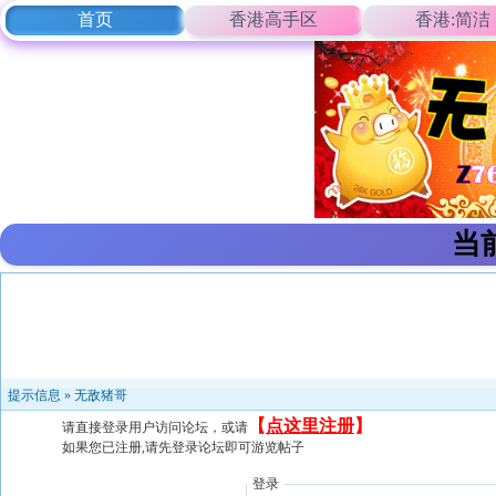
首页
香港高手区
香港:简洁
当
提示信息 »
无敌猪哥
【
点这里注册
】
请直接登录用户访问论坛，或请
如果您已注册,请先登录论坛即可游览帖子
登录