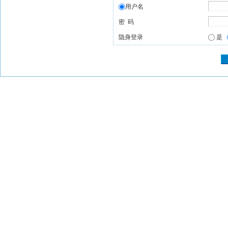
用户名
密 码
隐身登录
是