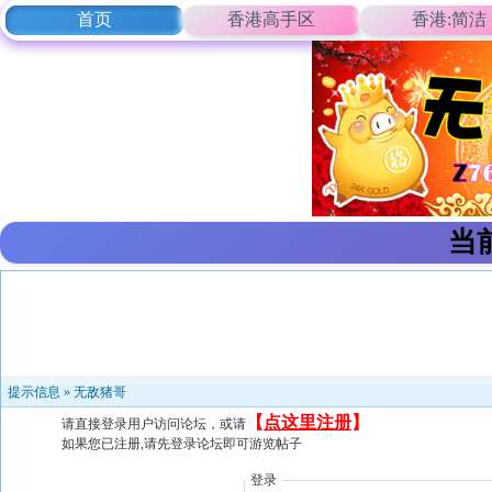
首页
香港高手区
香港:简洁
当
提示信息 »
无敌猪哥
【
点这里注册
】
请直接登录用户访问论坛，或请
如果您已注册,请先登录论坛即可游览帖子
登录