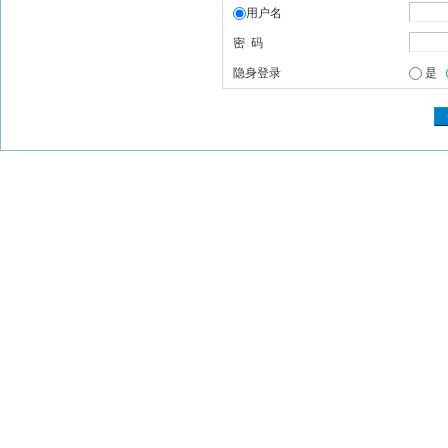
用户名
密 码
隐身登录
是