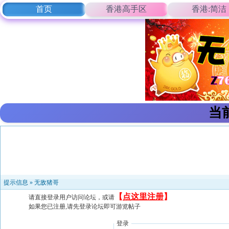
首页
香港高手区
香港:简洁
当
提示信息 »
无敌猪哥
【
点这里注册
】
请直接登录用户访问论坛，或请
如果您已注册,请先登录论坛即可游览帖子
登录