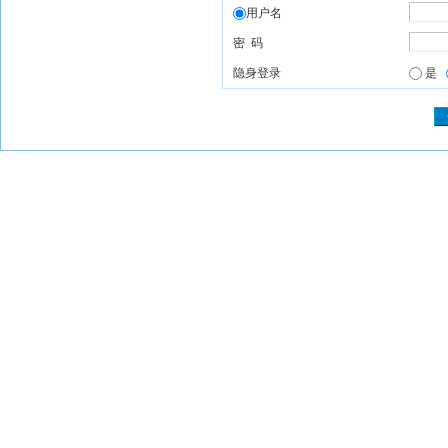
用户名
密 码
隐身登录
是