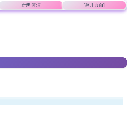
新澳:简洁
[离开页面]