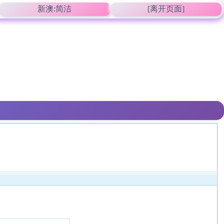
新澳:简洁
[离开页面]