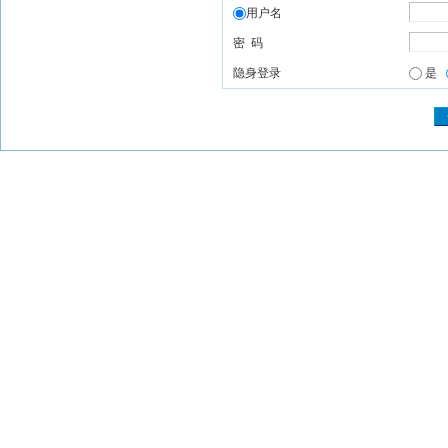
用户名
密 码
隐身登录
是