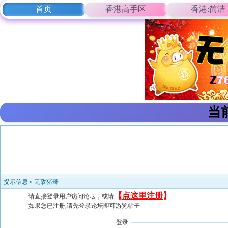
首页
香港高手区
香港:简洁
当
提示信息 »
无敌猪哥
【
点这里注册
】
请直接登录用户访问论坛，或请
如果您已注册,请先登录论坛即可游览帖子
登录