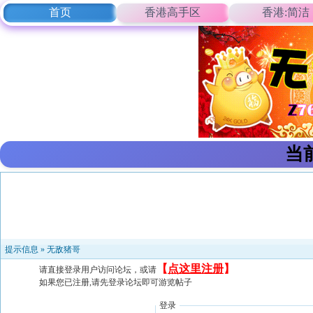
首页
香港高手区
香港:简洁
当
提示信息 »
无敌猪哥
【
点这里注册
】
请直接登录用户访问论坛，或请
如果您已注册,请先登录论坛即可游览帖子
登录