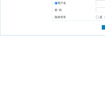
用户名
密 码
隐身登录
是