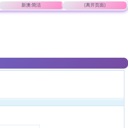
新澳:简洁
[离开页面]