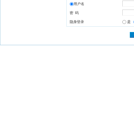
用户名
密 码
隐身登录
是