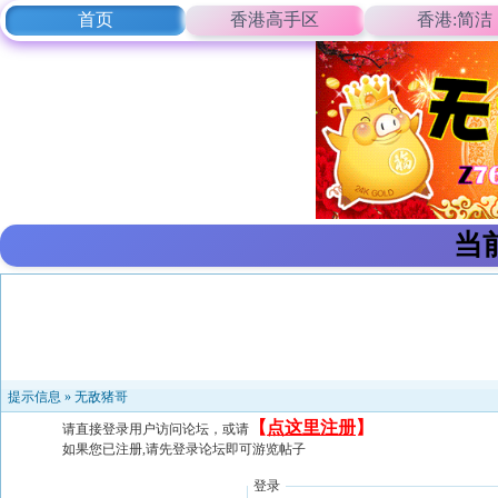
首页
香港高手区
香港:简洁
当
提示信息 »
无敌猪哥
【
点这里注册
】
请直接登录用户访问论坛，或请
如果您已注册,请先登录论坛即可游览帖子
登录