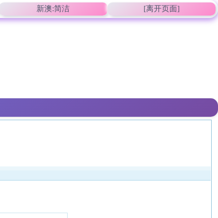
新澳:简洁
[离开页面]