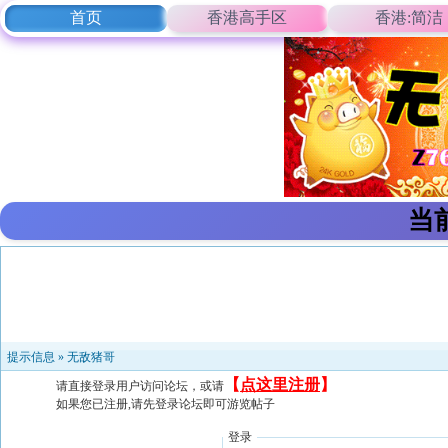
首页
香港高手区
香港:简洁
当
提示信息 »
无敌猪哥
【
点这里注册
】
请直接登录用户访问论坛，或请
如果您已注册,请先登录论坛即可游览帖子
登录