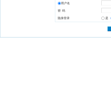
用户名
密 码
隐身登录
是