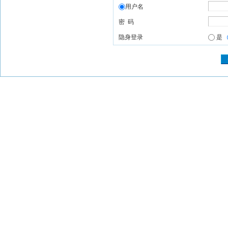
用户名
密 码
隐身登录
是