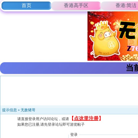
首页
香港高手区
香港:简洁
当
提示信息 »
无敌猪哥
【
点这里注册
】
请直接登录用户访问论坛，或请
如果您已注册,请先登录论坛即可游览帖子
登录