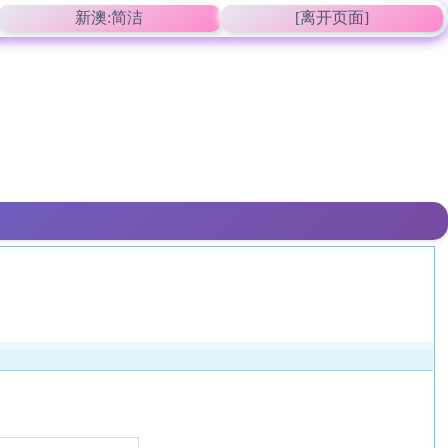
新澳:简洁
[离开页面]