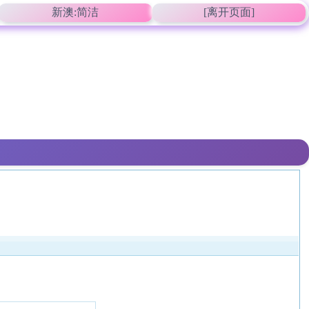
新澳:简洁
[离开页面]