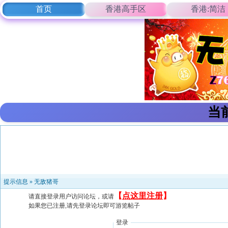
首页
香港高手区
香港:简洁
当
提示信息 »
无敌猪哥
【
点这里注册
】
请直接登录用户访问论坛，或请
如果您已注册,请先登录论坛即可游览帖子
登录