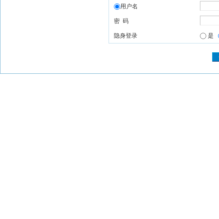
用户名
密 码
隐身登录
是