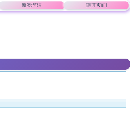
新澳:简洁
[离开页面]