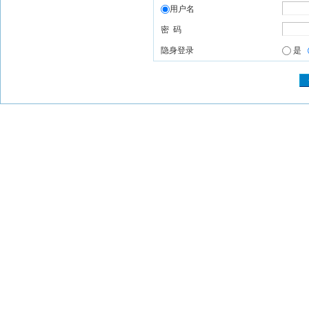
用户名
密 码
隐身登录
是