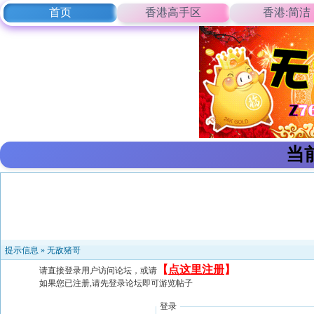
首页
香港高手区
香港:简洁
当
提示信息 »
无敌猪哥
【
点这里注册
】
请直接登录用户访问论坛，或请
如果您已注册,请先登录论坛即可游览帖子
登录