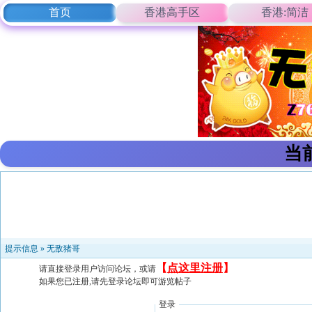
首页
香港高手区
香港:简洁
当
提示信息 »
无敌猪哥
【
点这里注册
】
请直接登录用户访问论坛，或请
如果您已注册,请先登录论坛即可游览帖子
登录