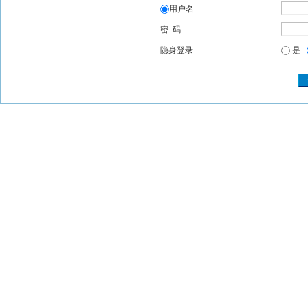
用户名
密 码
隐身登录
是