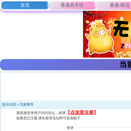
首页
香港高手区
香港:简洁
当
提示信息 »
无敌猪哥
【
点这里注册
】
请直接登录用户访问论坛，或请
如果您已注册,请先登录论坛即可游览帖子
登录