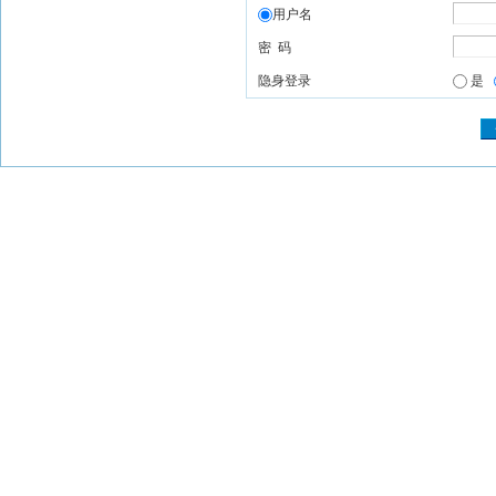
用户名
密 码
隐身登录
是