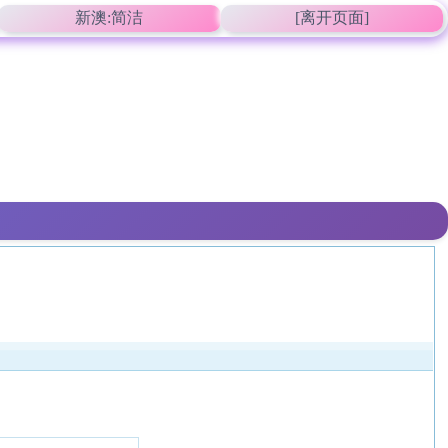
新澳:简洁
[离开页面]