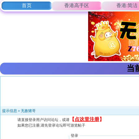
首页
香港高手区
香港:简洁
当
提示信息 »
无敌猪哥
【
点这里注册
】
请直接登录用户访问论坛，或请
如果您已注册,请先登录论坛即可游览帖子
登录