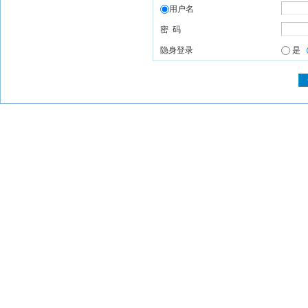
用户名
密 码
隐身登录
是